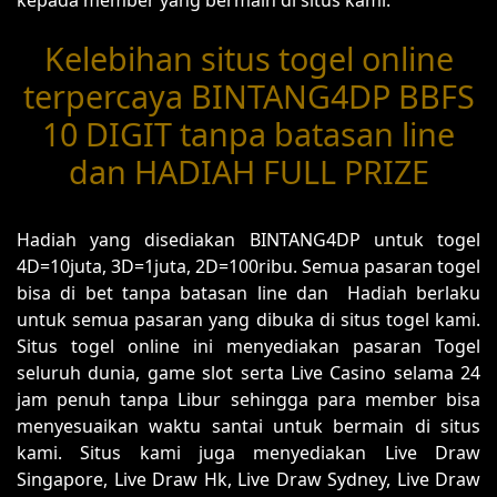
Kelebihan situs togel online
terpercaya BINTANG4DP BBFS
10 DIGIT tanpa batasan line
dan HADIAH FULL PRIZE
Hadiah yang disediakan BINTANG4DP untuk togel
4D=10juta, 3D=1juta, 2D=100ribu. Semua pasaran togel
bisa di bet tanpa batasan line dan Hadiah berlaku
untuk semua pasaran yang dibuka di situs togel kami.
Situs togel online ini menyediakan pasaran Togel
seluruh dunia, game slot serta Live Casino selama 24
jam penuh tanpa Libur sehingga para member bisa
menyesuaikan waktu santai untuk bermain di situs
kami. Situs kami juga menyediakan Live Draw
Singapore, Live Draw Hk, Live Draw Sydney, Live Draw