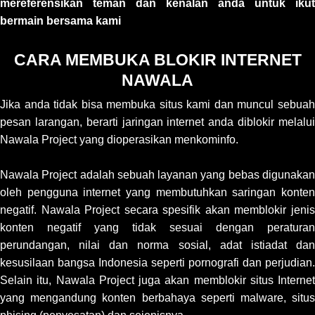
mereferensikan teman dan kenalan anda untuk ikut
bermain bersama kami
CARA MEMBUKA BLOKIR INTERNET
NAWALA
Jika anda tidak bisa membuka situs kami dan muncul sebuah
pesan larangan, berarti jaringan internet anda diblokir melalui
Nawala Project yang dioperasikan menkominfo.
Nawala Project adalah sebuah layanan yang bebas digunakan
oleh pengguna internet yang membutuhkan saringan konten
negatif. Nawala Project secara spesifik akan memblokir jenis
konten negatif yang tidak sesuai dengan peraturan
perundangan, nilai dan norma sosial, adat istiadat dan
kesusilaan bangsa Indonesia seperti pornografi dan perjudian.
Selain itu, Nawala Project juga akan memblokir situs Internet
yang mengandung konten berbahaya seperti malware, situs