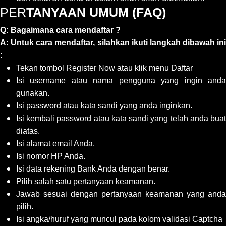
PER
TANYAAN UMUM (FAQ)
Q: Bagaimana cara mendaftar ?
A: Untuk cara mendaftar, silahkan ikuti langkah dibawah ini
:
Tekan tombol Register Now atau klik menu Daftar
Isi username atau nama pengguna yang ingin anda
gunakan.
Isi password atau kata sandi yang anda inginkan.
Isi kembali password atau kata sandi yang telah anda buat
diatas.
Isi alamat email Anda.
Isi nomor HP Anda.
Isi data rekening Bank Anda dengan benar.
Pilih salah satu pertanyaan keamanan.
Jawab sesuai dengan pertanyaan keamanan yang anda
pilih.
Isi angka/huruf yang muncul pada kolom validasi Captcha