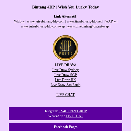
Bintang 4DP | Wish You Lucky Today
Link Alternatif:
WEB =
|
www.jutsubintang4dp.com
|
www.timebintang4dp.net
|
|
WAP =
|
www.jutsubintang4dp.com/wap
|
www.timebintang4dp.net/wap
|
LIVE DRAW:
Live Draw Sydney
Live Draw SGP
Live Draw HK
Live Draw Sao Paulo
LIVE CHAT
Telegram:
CS4DPRIZEGRUP
WhatsApp :
LIVECHAT
Facebook Pages